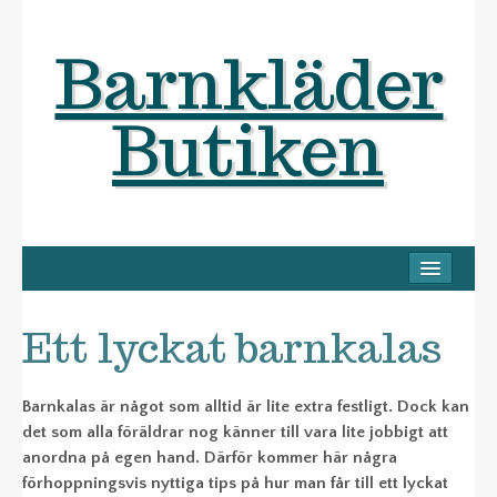
Barnkläder
Butiken
HEM
HITTA RÄTT STORLEK
Ett lyckat barnkalas
KLÄDER BARNKALAS
RENSA GARDEROBEN
Barnkalas är något som alltid är lite extra festligt. Dock kan
det som alla föräldrar nog känner till vara lite jobbigt att
BARNKLÄDER
anordna på egen hand. Därför kommer här några
förhoppningsvis nyttiga tips på hur man får till ett lyckat
BARN