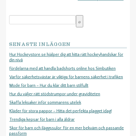
SENASTE INLÄGGEN
Hur Hockeystore.se hjälper dig att hitta rätt hockeyhandskar för
din nivå
Fördelarna med att handla badshorts online hos Simbutiken
Varför säkerhetsvästar är viktiga för barnens säkerhet i trafiken
Mode för barn – Hur du klär ditt barn stilfullt
Hur du väljer rätt stödstrumpor under graviditeten
Skaffa leksaker inför sommarens utelek
Kläder för stora pappor – Hitta det perfekta plagget idag!
Trendiga kepsar för barn i alla åldrar
Skor för barn och iläggssulor: För en mer bekväm och passande
passform