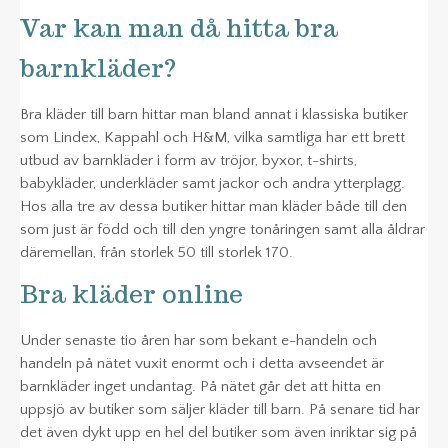
Var kan man då hitta bra
barnkläder?
Bra kläder till barn hittar man bland annat i klassiska butiker
som Lindex, Kappahl och H&M, vilka samtliga har ett brett
utbud av barnkläder i form av tröjor, byxor, t-shirts,
babykläder, underkläder samt jackor och andra ytterplagg.
Hos alla tre av dessa butiker hittar man kläder både till den
som just är född och till den yngre tonåringen samt alla åldrar
däremellan, från storlek 50 till storlek 170.
Bra kläder online
Under senaste tio åren har som bekant e-handeln och
handeln på nätet vuxit enormt och i detta avseendet är
barnkläder inget undantag. På nätet går det att hitta en
uppsjö av butiker som säljer kläder till barn. På senare tid har
det även dykt upp en hel del butiker som även inriktar sig på