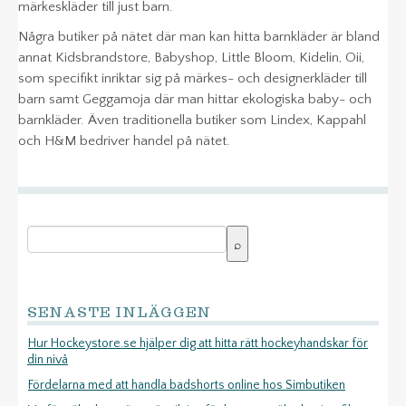
märkeskläder till just barn.
Några butiker på nätet där man kan hitta barnkläder är bland
annat Kidsbrandstore, Babyshop, Little Bloom, Kidelin, Oii,
som specifikt inriktar sig på märkes- och designerkläder till
barn samt Geggamoja där man hittar ekologiska baby- och
barnkläder. Även traditionella butiker som Lindex, Kappahl
och H&M bedriver handel på nätet.
SENASTE INLÄGGEN
Hur Hockeystore.se hjälper dig att hitta rätt hockeyhandskar för
din nivå
Fördelarna med att handla badshorts online hos Simbutiken