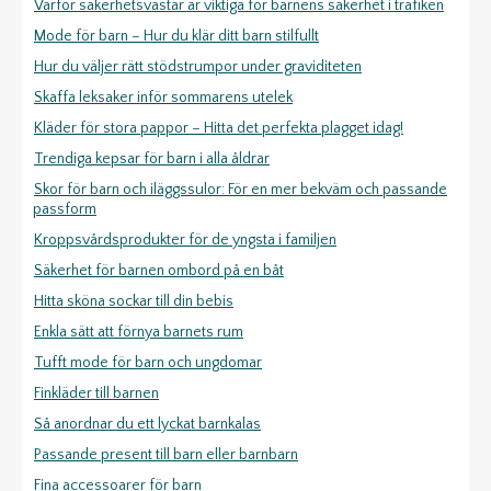
Varför säkerhetsvästar är viktiga för barnens säkerhet i trafiken
Mode för barn – Hur du klär ditt barn stilfullt
Hur du väljer rätt stödstrumpor under graviditeten
Skaffa leksaker inför sommarens utelek
Kläder för stora pappor – Hitta det perfekta plagget idag!
Trendiga kepsar för barn i alla åldrar
Skor för barn och iläggssulor: För en mer bekväm och passande
passform
Kroppsvårdsprodukter för de yngsta i familjen
Säkerhet för barnen ombord på en båt
Hitta sköna sockar till din bebis
Enkla sätt att förnya barnets rum
Tufft mode för barn och ungdomar
Finkläder till barnen
Så anordnar du ett lyckat barnkalas
Passande present till barn eller barnbarn
Fina accessoarer för barn