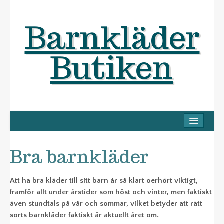
Barnkläder
Butiken
HEM
HITTA RÄTT STORLEK
Bra barnkläder
KLÄDER BARNKALAS
Att ha bra kläder till sitt barn år så klart oerhört viktigt,
RENSA GARDEROBEN
framför allt under årstider som höst och vinter, men faktiskt
BARNKLÄDER
även stundtals på vår och sommar, vilket betyder att rätt
sorts barnkläder faktiskt är aktuellt året om.
BARN